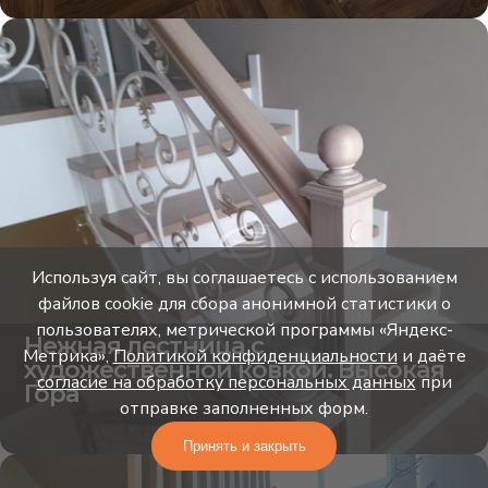
Используя сайт, вы соглашаетесь с использованием
файлов cookie для сбора анонимной статистики о
пользователях, метрической программы «Яндекс-
Нежная лестница с
Метрика»,
Политикой конфиденциальности
и даёте
художественной ковкой. Высокая
согласие на обработку персональных данных
при
Гора
отправке заполненных форм.
Принять и закрыть