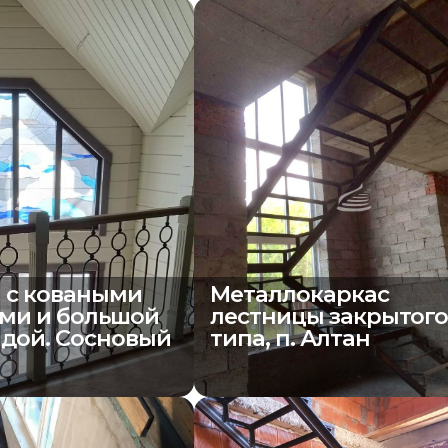
 с коваными
Металлокаркас
ми и большой
лестницы закрытог
дой. Сосновый
типа, п. Алтан