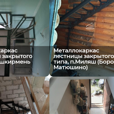
аркас
Металлокаркас
 закрытого
лестницы закрытог
Ташкирмень
типа, п.Миляш (Бор
Матюшино)