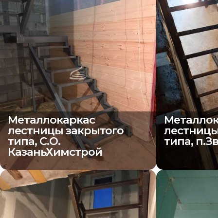
Металлокаркас
Металлок
лестницы закрытого
лестницы
типа, С.О.
типа, п.З
КазаньХимстрой