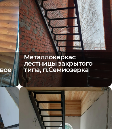
Металлокаркас
о
лестницы закрытого
овое
типа, п.Семиозерка