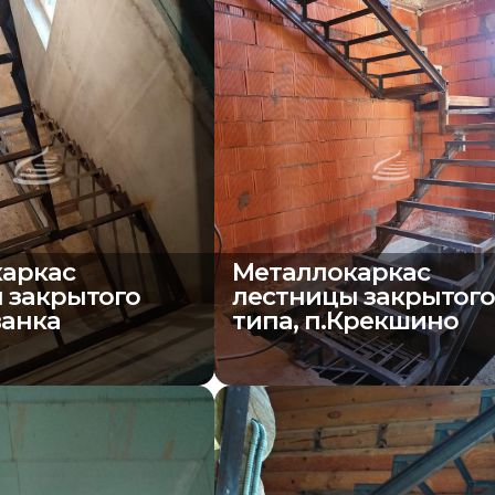
аркас
Металлокаркас
 закрытого
лестницы закрытог
ванка
типа, п.Крекшино