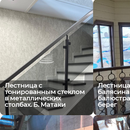
Лестница с
Лестница
тонированным стеклом
балясина
в металлических
балюстра
столбах. Б. Матаки
берег