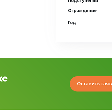
Подступенки
Ограждение
Год
же
Оставить зая