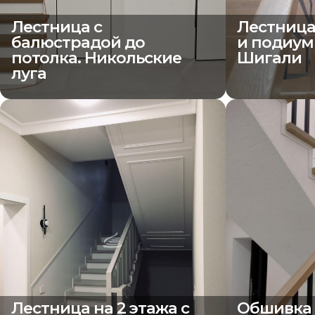
Лестница с
Лестница
балюстрадой до
и подиум
потолка. Никольские
Шигали
луга
Лестница на 2 этажа с
Обшивка 