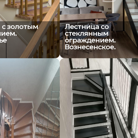
 с золотым
Лестница со
ием.
стеклянным
ье
ограждением.
Вознесенское.