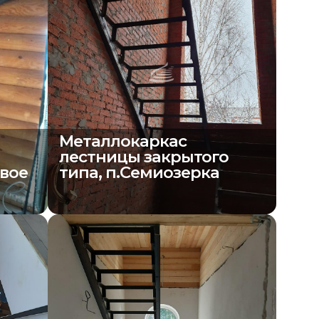
Металлокаркас
о
лестницы закрытого
овое
типа, п.Семиозерка