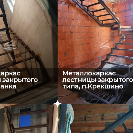
аркас
Металлокаркас
 закрытого
лестницы закрытог
ванка
типа, п.Крекшино