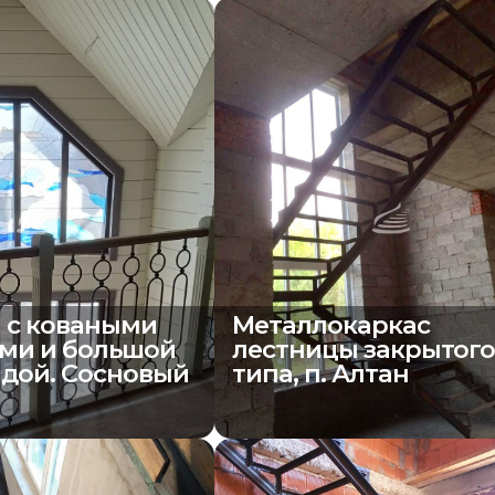
 с коваными
Металлокаркас
ми и большой
лестницы закрытог
дой. Сосновый
типа, п. Алтан