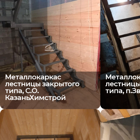
Металлокаркас
Металлок
лестницы закрытого
лестницы
типа, С.О.
типа, п.З
КазаньХимстрой