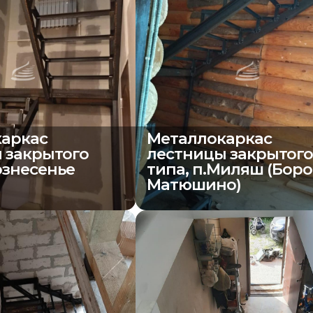
аркас
Металлокаркас
 закрытого
лестницы закрытог
ознесенье
типа, п.Миляш (Бор
Матюшино)