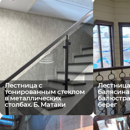
Лестница с
Лестница
тонированным стеклом
балясина
в металлических
балюстра
столбах. Б. Матаки
берег