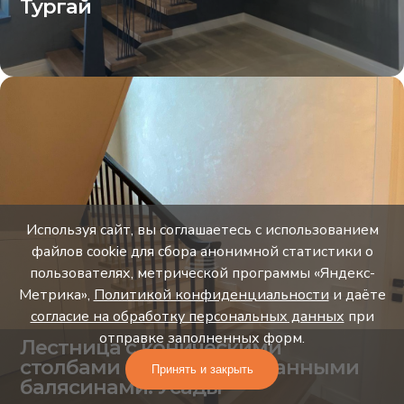
Тургай
Используя сайт, вы соглашаетесь с использованием
файлов cookie для сбора анонимной статистики о
пользователях, метрической программы «Яндекс-
Метрика»,
Политикой конфиденциальности
и даёте
согласие на обработку персональных данных
при
отправке заполненных форм.
Лестница с коническими
столбами и комбинированными
Принять и закрыть
балясинами. Усады