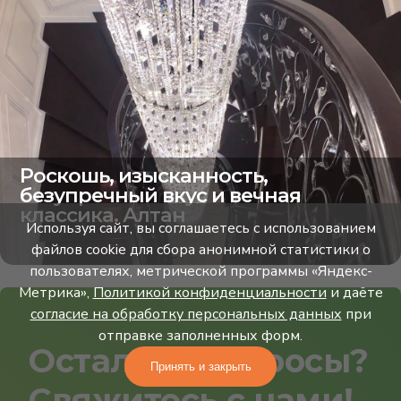
Роскошь, изысканность,
безупречный вкус и вечная
классика. Алтан
Используя сайт, вы соглашаетесь с использованием
файлов cookie для сбора анонимной статистики о
пользователях, метрической программы «Яндекс-
Метрика»,
Политикой конфиденциальности
и даёте
согласие на обработку персональных данных
при
отправке заполненных форм.
Остались вопросы?
Принять и закрыть
Свяжитесь с нами!