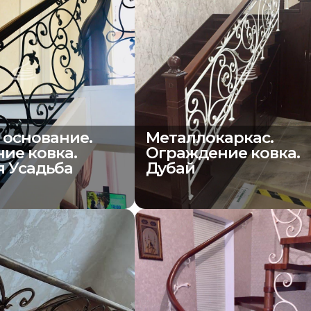
 основание.
Металлокаркас.
ие ковка.
Ограждение ковка.
я Усадьба
Дубай