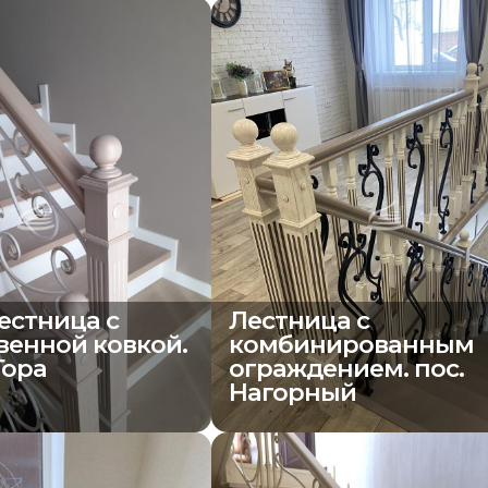
естница с
Лестница с
венной ковкой.
комбинированным
Гора
ограждением. пос.
Нагорный