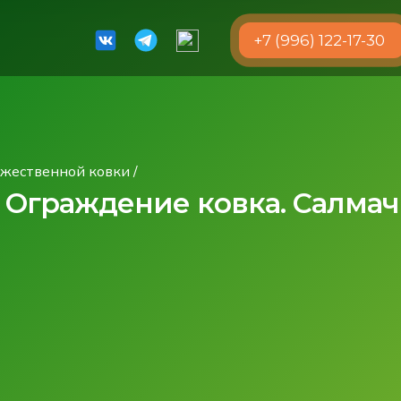
+7 (996) 122-17-30
ожественной ковки
/
 Ограждение ковка. Салма