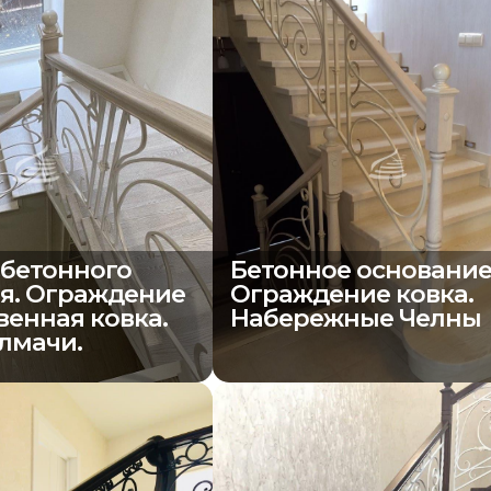
бетонного
Бетонное основание
я. Ограждение
Ограждение ковка.
венная ковка.
Набережные Челны
лмачи.