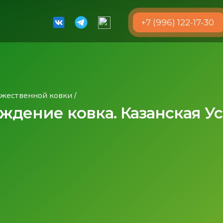
+7 (996) 122-17-30
ожественной ковки
/
ждение ковка. Казанская У