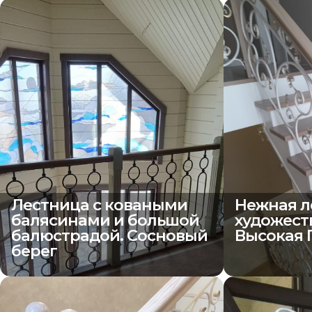
Лестница с коваными
Нежная л
балясинами и большой
художест
балюстрадой. Сосновый
Высокая 
берег