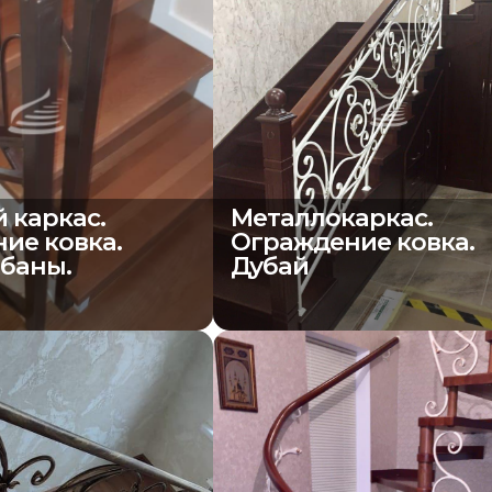
 каркас.
Металлокаркас.
ие ковка.
Ограждение ковка.
баны.
Дубай