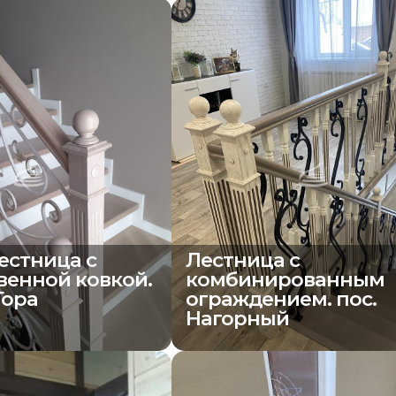
естница с
Лестница с
венной ковкой.
комбинированным
Гора
ограждением. пос.
Нагорный