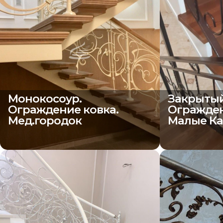
Монокосоур.
Закрытый
Ограждение ковка.
Огражден
Мед.городок
Малые Ка