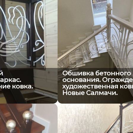
й
Обшивка бетонного
аркас.
основания. Огражд
ие ковка.
художественная ков
Новые Салмачи.