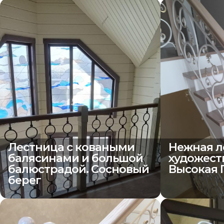
Лестница с коваными
Нежная л
балясинами и большой
художест
балюстрадой. Сосновый
Высокая 
берег