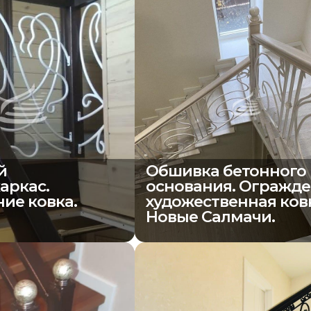
й
Обшивка бетонного
аркас.
основания. Огражд
ие ковка.
художественная ков
Новые Салмачи.