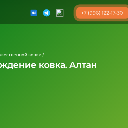
+7 (996) 122-17-30
ожественной ковки
/
аждение ковка. Алтан