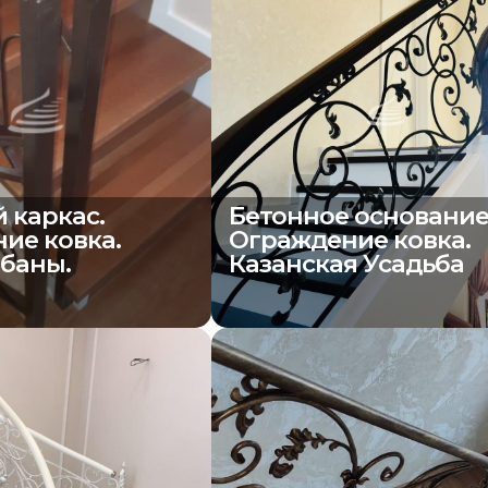
 каркас.
Бетонное основание
ие ковка.
Ограждение ковка.
баны.
Казанская Усадьба