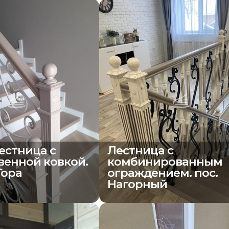
естница с
Лестница с
венной ковкой.
комбинированным
Гора
ограждением. пос.
Нагорный