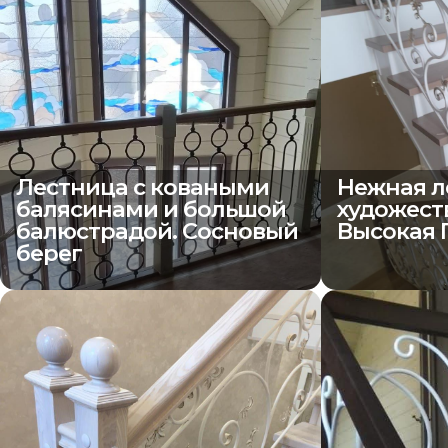
Лестница с коваными
Нежная л
балясинами и большой
художест
балюстрадой. Сосновый
Высокая 
берег