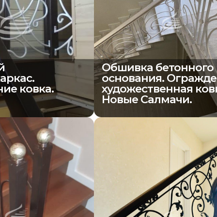
й
Обшивка бетонного
аркас.
основания. Огражд
ие ковка.
художественная ков
Новые Салмачи.