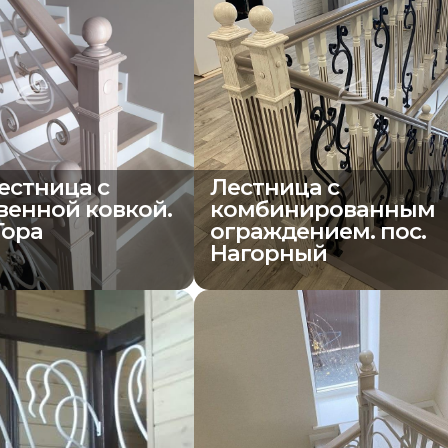
естница с
Лестница с
венной ковкой.
комбинированным
Гора
ограждением. пос.
Нагорный