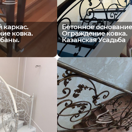
 каркас.
Бетонное основание
ие ковка.
Ограждение ковка.
баны.
Казанская Усадьба