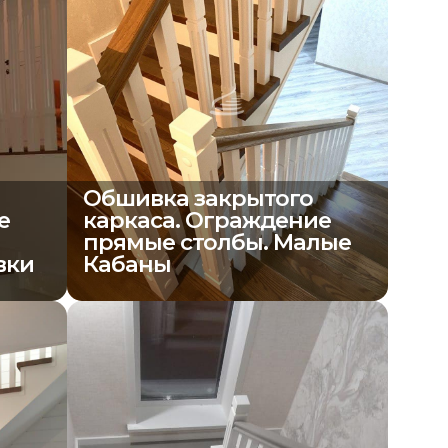
Обшивка закрытого
е
каркаса. Ограждение
прямые столбы. Малые
вки
Кабаны