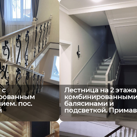
 с
Лестница на 2 этажа
рованным
комбинированным
ием. пос.
балясинами и
й
подсветкой. Прима