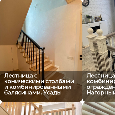
Лестница с
Лестница
коническими столбами
комбини
и комбинированными
огражден
балясинами. Усады
Нагорны