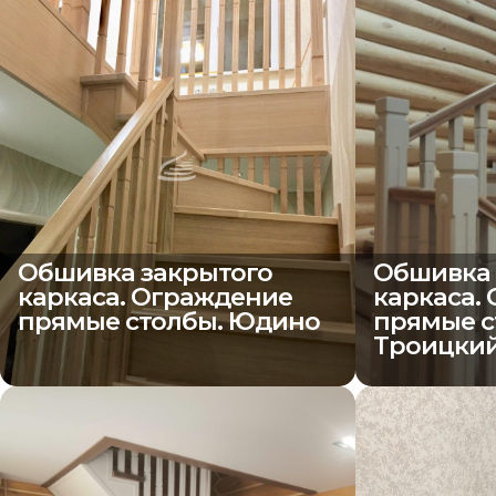
Обшивка закрытого
Обшивка 
каркаса. Ограждение
каркаса.
прямые столбы. Юдино
прямые с
Троицки