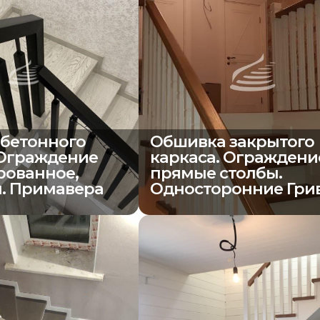
бетонного
Обшивка закрытого
 Ограждение
каркаса. Ограждени
ованное,
прямые столбы.
. Примавера
Односторонние Гри