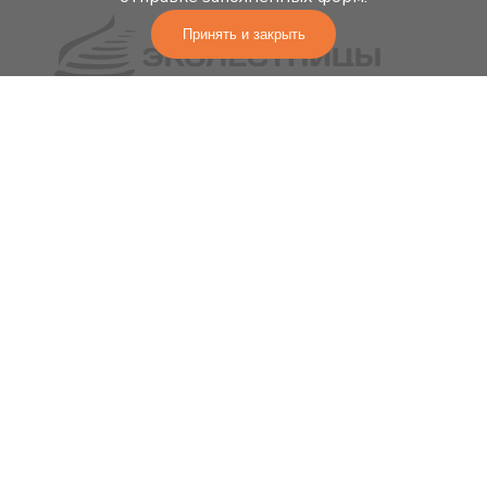
Принять и закрыть
Изготовление лестниц, ограждений,
интерьеров из дерева любой сложности
ООО ТПК «ЭКОЛЕСТНИЦЫ»
ИНН: 1657138215
ОГРН: 1141690010142
Главная
Лестницы
Ограждения
Схема работы
Контакты
+7 (996) 122-17-30