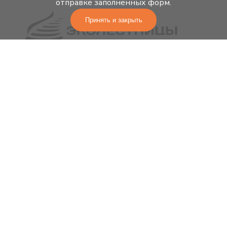
отправке заполненных форм.
Принять и закрыть
Изготовление лестниц, ограждений,
интерьеров из дерева любой сложности
ООО ТПК «ЭКОЛЕСТНИЦЫ»
ИНН: 1657138215
ОГРН: 1141690010142
Главная
Лестницы
Ограждения
Схема работы
Контакты